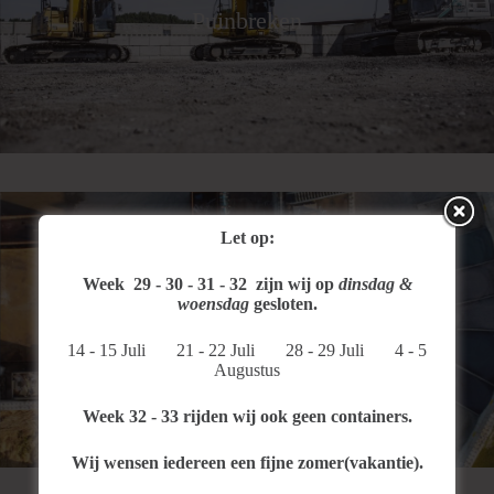
Puinbreken
Let op:
Week 29 - 30 - 31 - 32 zijn
wij op
dinsdag &
woensdag
gesloten.
Milieustraat
14 - 15 Juli 21 - 22 Juli 28 - 29 Juli 4 - 5
Augustus
Week 32 - 33 rijden wij ook geen containers.
Wij wensen iedereen een fijne zomer(vakantie).