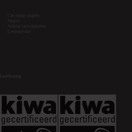
Circulair slopen
Sloper
Asbest verwijderen
Leenservice
Certificering