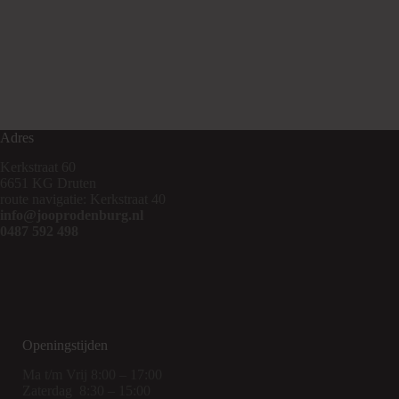
Adres
Kerkstraat 60
6651 KG Druten
route navigatie: Kerkstraat 40
info@jooprodenburg.nl
0487 592 498
Openingstijden
Ma t/m Vrij 8:00 – 17:00
Zaterdag 8:30 – 15:00