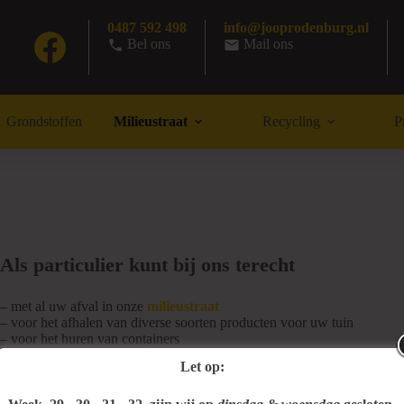
0487 592 498
info@jooprodenburg.nl
Bel ons
Mail ons
Grondstoffen
Milieustraat
Recycling
P
Als particulier kunt bij ons terecht
– met al uw afval in onze
milieustraat
– voor het afhalen van diverse soorten producten voor uw tuin
– voor het huren van containers
– voor alle soorten
menggranulaten
en
betongranulaten
Let op:
Om het brengen van uw afval en/of het halen van producten voor u e