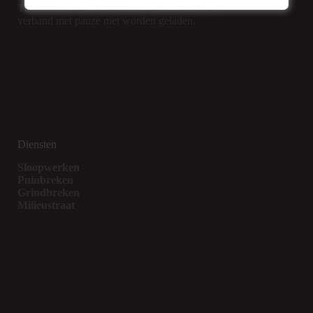
Tussen 9:30 – 9:45 en 12:30 – 13:00 kan er in
verband met pauze niet worden geladen.
Diensten
Sloopwerken
Puinbreken
Grindbreken
Milieustraat