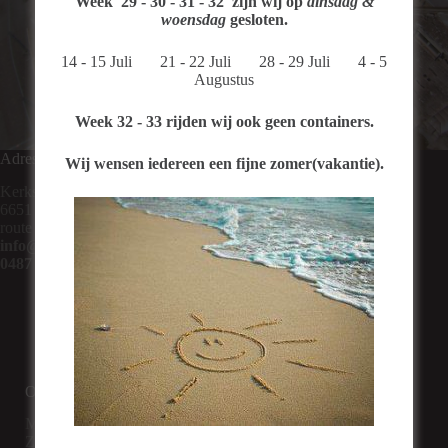
Week 29 - 30 - 31 - 32 zijn
wij op
dinsdag &
woensdag
gesloten.
14 - 15 Juli 21 - 22 Juli 28 - 29 Juli 4 - 5
Augustus
Week 32 - 33 rijden wij ook geen containers.
Adres
Wij wensen iedereen een fijne zomer(vakantie).
Kerkstraat 60
6651 KG Druten
route navigatie: Kerkstraat 40
info@jooprodenburg.nl
0487 592 498
Openingstijden
Ma t/m Vrij 8:00 – 17:00
Zaterdag 8:30 – 15:00