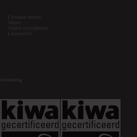
Circulair slopen
Sloper
Asbest verwijderen
Leenservice
Certificering