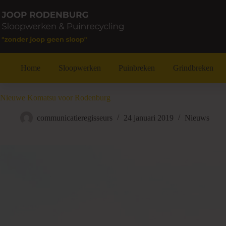
Ga
naar
de
inhoud
Home
Sloopwerken
Puinbreken
Grindbreken
Nieuwe Komatsu voor Rodenburg
communicatieregisseurs
24 januari 2019
Nieuws