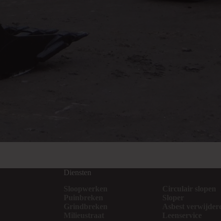
Diensten
Sloopwerken
Circulair slopen
Puinbreken
Sloper
Grindbreken
Asbest verwijder
Milieustraat
Leenservice