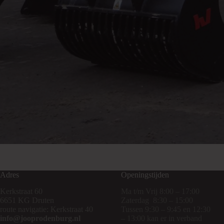
Project Description
Adres
Openingstijden
Kerkstraat 60
Ma t/m Vrij 8:00 – 17:00
6651 KG Druten
Zaterdag 8:30 – 15:00
route navigatie: Kerkstraat 40
Tussen 9:30 – 9:45 en 12:30
info@jooprodenburg.nl
– 13:00 kan er in verband